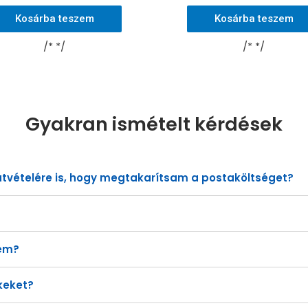
Kosárba teszem
Kosárba teszem
/* */
/* */
Gyakran ismételt kérdések
tvételére is, hogy megtakarítsam a postaköltséget?
sem?
keket?