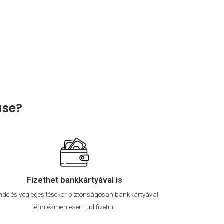
ase?
Fizethet bankkártyával is
ndelés véglegesítésekor biztonságosan bankkártyával
érintésmentesen tud fizetni.