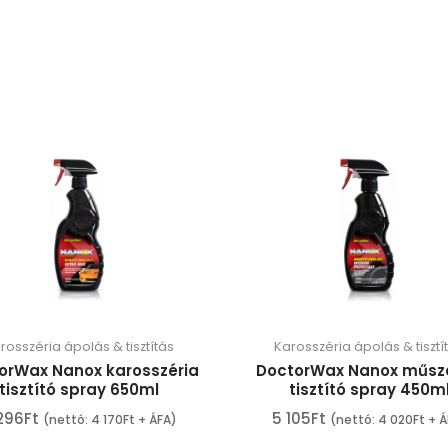
rosszéria ápolás & tisztítás
Karosszéria ápolás & tisztí
orWax Nanox karosszéria
DoctorWax Nanox műsze
tisztító spray 650ml
tisztító spray 450m
296
Ft
5 105
Ft
(nettó:
4 170
Ft
+ ÁFA)
(nettó:
4 020
Ft
+ Á