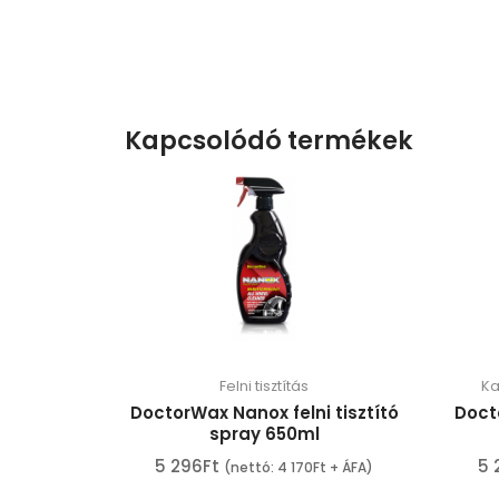
Kapcsolódó termékek
Felni tisztítás
Ka
DoctorWax Nanox felni tisztító
Doct
spray 650ml
5 296
Ft
5 
(nettó:
4 170
Ft
+ ÁFA)