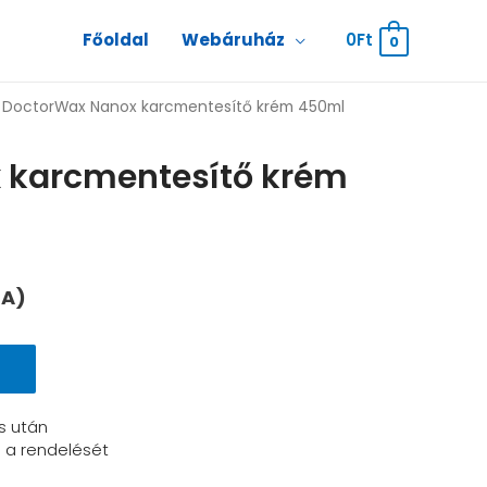
Főoldal
Webáruház
0
Ft
0
 DoctorWax Nanox karcmentesítő krém 450ml
 karcmentesítő krém
FA)
s után
i a rendelését