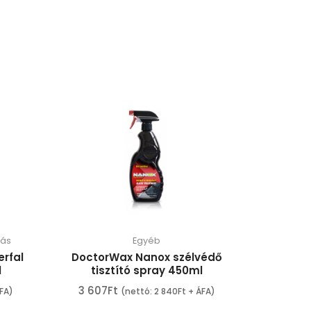
tás
Egyéb
rfal
DoctorWax Nanox szélvédő
l
tisztító spray 450ml
3 607
Ft
FA)
(nettó:
2 840
Ft
+ ÁFA)