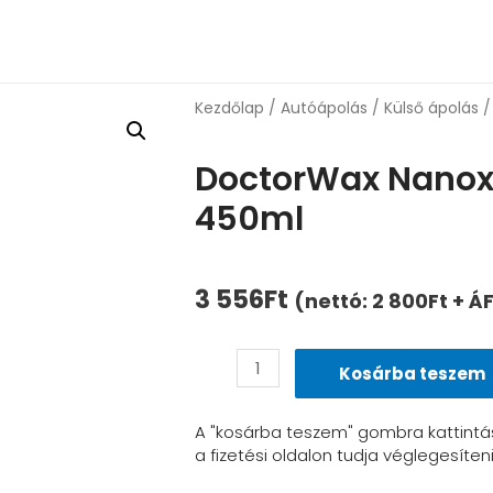
Kezdőlap
/
Autóápolás
/
Külső ápolás
/
DoctorWax Nanox
450ml
3 556
Ft
(nettó:
2 800
Ft
+ Á
Kosárba teszem
A "kosárba teszem" gombra kattintá
a fizetési oldalon tudja véglegesíten