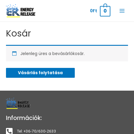
0
0
Ft
Kosár
Jelenleg üres a bevásárlókosár.
Vásárlás folytatása
Információk:
Tel: +36-70/630-2633