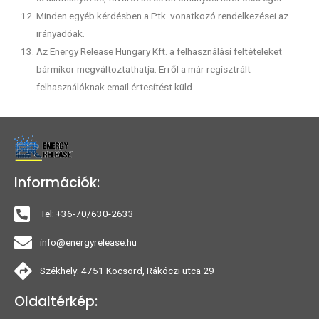
Minden egyéb kérdésben a Ptk. vonatkozó rendelkezései az
irányadóak.
Az Energy Release Hungary Kft. a felhasználási feltételeket
bármikor megváltoztathatja. Erről a már regisztrált
felhasználóknak email értesítést küld.
Információk:
Tel: +36-70/630-2633
info@energyrelease.hu
Székhely: 4751 Kocsord, Rákóczi utca 29
Oldaltérkép: