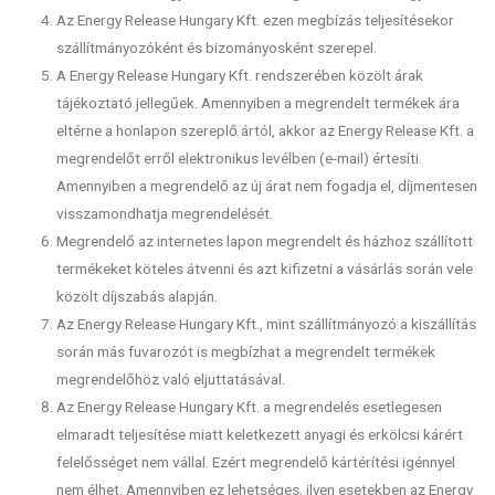
Az Energy Release Hungary Kft. ezen megbízás teljesítésekor
szállítmányozóként és bizományosként szerepel.
A Energy Release Hungary Kft. rendszerében közölt árak
tájékoztató jellegűek. Amennyiben a megrendelt termékek ára
eltérne a honlapon szereplő ártól, akkor az Energy Release Kft. a
megrendelőt erről elektronikus levélben (e-mail) értesíti.
Amennyiben a megrendelő az új árat nem fogadja el, díjmentesen
visszamondhatja megrendelését.
Megrendelő az internetes lapon megrendelt és házhoz szállított
termékeket köteles átvenni és azt kifizetni a vásárlás során vele
közölt díjszabás alapján.
Az Energy Release Hungary Kft., mint szállítmányozó a kiszállítás
során más fuvarozót is megbízhat a megrendelt termékek
megrendelőhöz való eljuttatásával.
Az Energy Release Hungary Kft. a megrendelés esetlegesen
elmaradt teljesítése miatt keletkezett anyagi és erkölcsi kárért
felelősséget nem vállal. Ezért megrendelő kártérítési igénnyel
nem élhet. Amennyiben ez lehetséges, ilyen esetekben az Energy