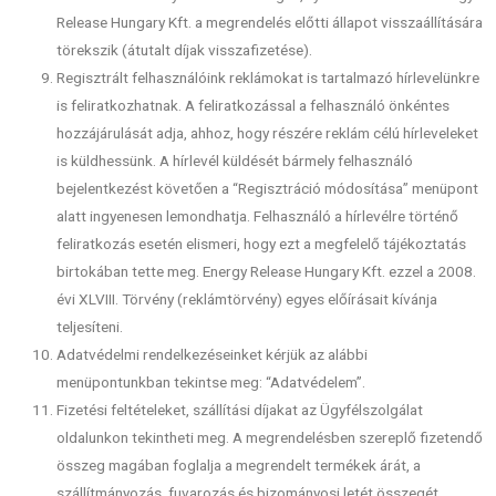
Release Hungary Kft. a megrendelés előtti állapot visszaállítására
törekszik (átutalt díjak visszafizetése).
Regisztrált felhasználóink reklámokat is tartalmazó hírlevelünkre
is feliratkozhatnak. A feliratkozással a felhasználó önkéntes
hozzájárulását adja, ahhoz, hogy részére reklám célú hírleveleket
is küldhessünk. A hírlevél küldését bármely felhasználó
bejelentkezést követően a “Regisztráció módosítása” menüpont
alatt ingyenesen lemondhatja. Felhasználó a hírlevélre történő
feliratkozás esetén elismeri, hogy ezt a megfelelő tájékoztatás
birtokában tette meg. Energy Release Hungary Kft. ezzel a 2008.
évi XLVIII. Törvény (reklámtörvény) egyes előírásait kívánja
teljesíteni.
Adatvédelmi rendelkezéseinket kérjük az alábbi
menüpontunkban tekintse meg: “Adatvédelem”.
Fizetési feltételeket, szállítási díjakat az Ügyfélszolgálat
oldalunkon tekintheti meg. A megrendelésben szereplő fizetendő
összeg magában foglalja a megrendelt termékek árát, a
szállítmányozás, fuvarozás és bizományosi letét összegét.