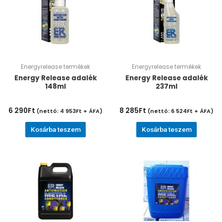
Energyrelease termékek
Energyrelease termékek
Energy Release adalék
Energy Release adalék
148ml
237ml
6 290
Ft
8 285
Ft
(nettó:
4 953
Ft
+ ÁFA)
(nettó:
6 524
Ft
+ ÁFA)
Kosárba teszem
Kosárba teszem