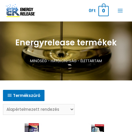
0
0
Ft
Energyrelease termékek
MINŐSÉG - HATÉKONYSÁG - ÉLETTARTAM
Termékszűrő