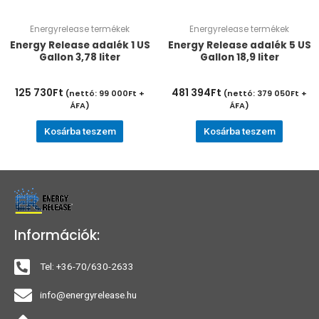
Energyrelease termékek
Energyrelease termékek
Energy Release adalék 1 US
Energy Release adalék 5 US
Gallon 3,78 liter
Gallon 18,9 liter
125 730
Ft
481 394
Ft
(nettó:
99 000
Ft
+
(nettó:
379 050
Ft
+
ÁFA)
ÁFA)
Kosárba teszem
Kosárba teszem
Információk:
Tel: +36-70/630-2633
info@energyrelease.hu