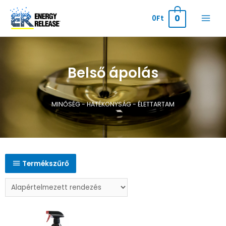
0
0
Ft
Belső ápolás
MINŐSÉG - HATÉKONYSÁG - ÉLETTARTAM
Termékszűrő