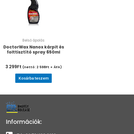
Belső ápolás
DoctorWax Nanox kárpit és
folttisztító spray 650ml
3 299
Ft
(nettó:
2 598
Ft
+ ÁFA)
Kosárba teszem
Információk: